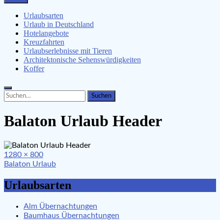
Urlaubsangebote, Erlebnisse & mehr
Urlaubsarten
Urlaub in Deutschland
Hotelangebote
Kreuzfahrten
Urlaubserlebnisse mit Tieren
Architektonische Sehenswürdigkeiten
Koffer
Search
Search
for:
Balaton Urlaub Header
Full
1280 × 800
Beitragsnavigation
size
Balaton Urlaub
Urlaubsarten
Alm Übernachtungen
Baumhaus Übernachtungen