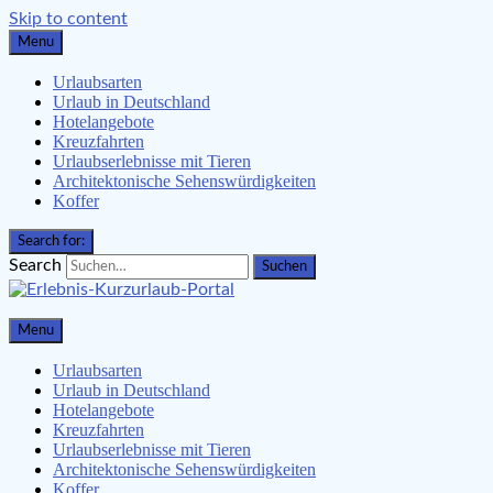
Skip to content
Menu
Urlaubsarten
Urlaub in Deutschland
Hotelangebote
Kreuzfahrten
Urlaubserlebnisse mit Tieren
Architektonische Sehenswürdigkeiten
Koffer
Search for:
Search
Erlebnis-Kurzurlaub-Portal
Menu
Urlaubsangebote, Erlebnisse & mehr
Urlaubsarten
Urlaub in Deutschland
Hotelangebote
Kreuzfahrten
Urlaubserlebnisse mit Tieren
Architektonische Sehenswürdigkeiten
Koffer