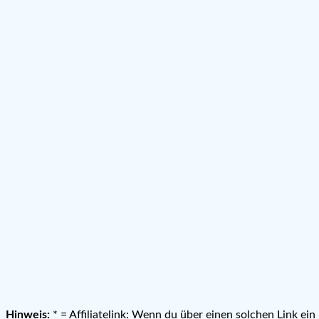
Hinweis:
* = Affiliatelink: Wenn du über einen solchen Link ei