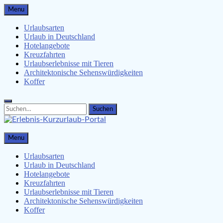
Skip
Menu
to
content
Urlaubsarten
Urlaub in Deutschland
Hotelangebote
Kreuzfahrten
Urlaubserlebnisse mit Tieren
Architektonische Sehenswürdigkeiten
Koffer
Search
Search
for:
Erlebnis-Kurzurlaub-Portal
Menu
Urlaubsangebote, Erlebnisse & mehr
Urlaubsarten
Urlaub in Deutschland
Hotelangebote
Kreuzfahrten
Urlaubserlebnisse mit Tieren
Architektonische Sehenswürdigkeiten
Koffer