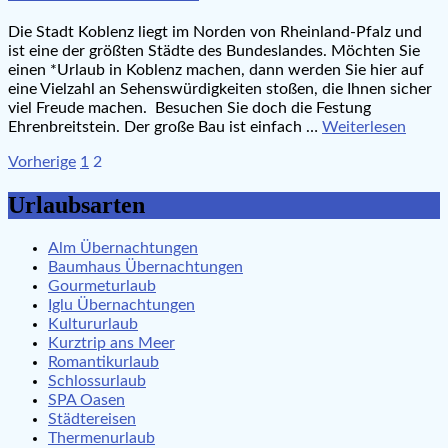
Die Stadt Koblenz liegt im Norden von Rheinland-Pfalz und
ist eine der größten Städte des Bundeslandes. Möchten Sie
einen *Urlaub in Koblenz machen, dann werden Sie hier auf
eine Vielzahl an Sehenswürdigkeiten stoßen, die Ihnen sicher
viel Freude machen. Besuchen Sie doch die Festung
Ehrenbreitstein. Der große Bau ist einfach …
Weiterlesen
Seitennummerierung
Vorherige
1
2
der
Urlaubsarten
Beiträge
Alm Übernachtungen
Baumhaus Übernachtungen
Gourmeturlaub
Iglu Übernachtungen
Kultururlaub
Kurztrip ans Meer
Romantikurlaub
Schlossurlaub
SPA Oasen
Städtereisen
Thermenurlaub