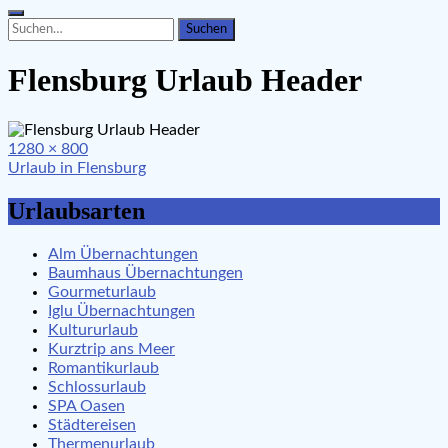
Search
Search
for:
Flensburg Urlaub Header
Full
1280 × 800
Beitragsnavigation
size
Urlaub in Flensburg
Urlaubsarten
Alm Übernachtungen
Baumhaus Übernachtungen
Gourmeturlaub
Iglu Übernachtungen
Kultururlaub
Kurztrip ans Meer
Romantikurlaub
Schlossurlaub
SPA Oasen
Städtereisen
Thermenurlaub