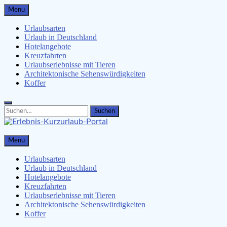
Skip
Menu
to
content
Urlaubsarten
Urlaub in Deutschland
Hotelangebote
Kreuzfahrten
Urlaubserlebnisse mit Tieren
Architektonische Sehenswürdigkeiten
Koffer
Search
Search
for:
Erlebnis-Kurzurlaub-Portal
Menu
Urlaubsangebote, Erlebnisse & mehr
Urlaubsarten
Urlaub in Deutschland
Hotelangebote
Kreuzfahrten
Urlaubserlebnisse mit Tieren
Architektonische Sehenswürdigkeiten
Koffer