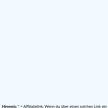
Hinweis:
* = Affiliatelink: Wenn du über einen solchen Link ei