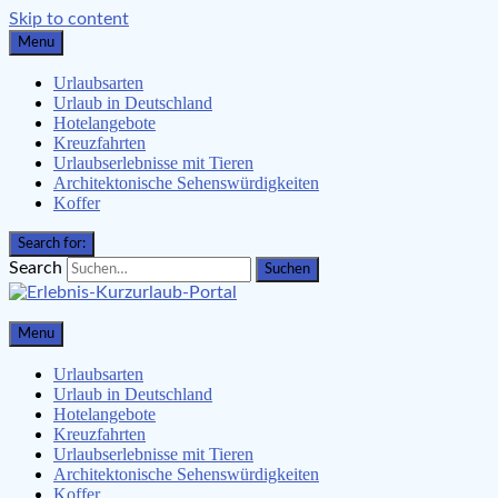
Skip to content
Menu
Urlaubsarten
Urlaub in Deutschland
Hotelangebote
Kreuzfahrten
Urlaubserlebnisse mit Tieren
Architektonische Sehenswürdigkeiten
Koffer
Search for:
Search
Erlebnis-Kurzurlaub-Portal
Menu
Urlaubsangebote, Erlebnisse & mehr
Urlaubsarten
Urlaub in Deutschland
Hotelangebote
Kreuzfahrten
Urlaubserlebnisse mit Tieren
Architektonische Sehenswürdigkeiten
Koffer