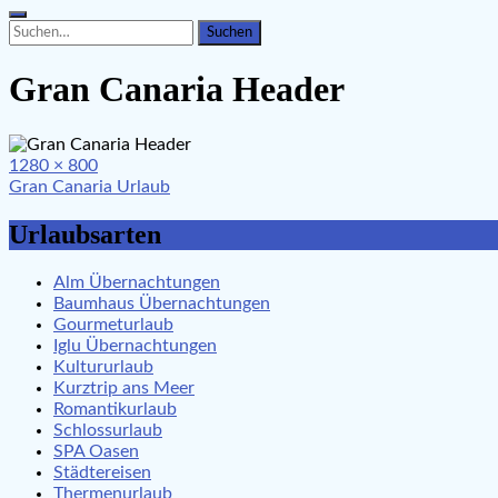
Search
Search
for:
Gran Canaria Header
Full
1280 × 800
Beitragsnavigation
size
Gran Canaria Urlaub
Urlaubsarten
Alm Übernachtungen
Baumhaus Übernachtungen
Gourmeturlaub
Iglu Übernachtungen
Kultururlaub
Kurztrip ans Meer
Romantikurlaub
Schlossurlaub
SPA Oasen
Städtereisen
Thermenurlaub