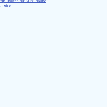
rip-Routen für Kurzurlaube
Anreise