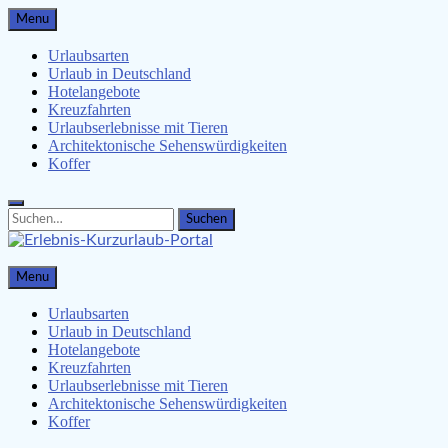
Skip
Menu
to
content
Urlaubsarten
Urlaub in Deutschland
Hotelangebote
Kreuzfahrten
Urlaubserlebnisse mit Tieren
Architektonische Sehenswürdigkeiten
Koffer
Search
Search
for:
Erlebnis-Kurzurlaub-Portal
Menu
Urlaubsangebote, Erlebnisse & mehr
Urlaubsarten
Urlaub in Deutschland
Hotelangebote
Kreuzfahrten
Urlaubserlebnisse mit Tieren
Architektonische Sehenswürdigkeiten
Koffer