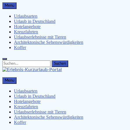
Skip
Menu
to
content
Urlaubsarten
Urlaub in Deutschland
Hotelangebote
Kreuzfahrten
Urlaubserlebnisse mit Tieren
Architektonische Sehenswürdigkeiten
Koffer
Search
Search
for:
Erlebnis-Kurzurlaub-Portal
Menu
Urlaubsangebote, Erlebnisse & mehr
Urlaubsarten
Urlaub in Deutschland
Hotelangebote
Kreuzfahrten
Urlaubserlebnisse mit Tieren
Architektonische Sehenswürdigkeiten
Koffer