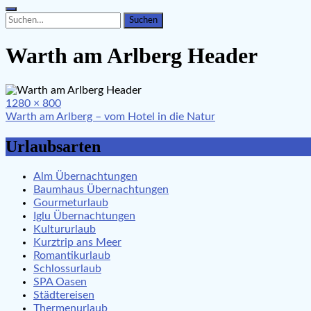
Search
Search
for:
Warth am Arlberg Header
Full
1280 × 800
Beitragsnavigation
size
Warth am Arlberg – vom Hotel in die Natur
Urlaubsarten
Alm Übernachtungen
Baumhaus Übernachtungen
Gourmeturlaub
Iglu Übernachtungen
Kultururlaub
Kurztrip ans Meer
Romantikurlaub
Schlossurlaub
SPA Oasen
Städtereisen
Thermenurlaub