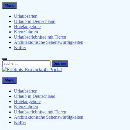
Skip
Menu
to
content
Urlaubsarten
Urlaub in Deutschland
Hotelangebote
Kreuzfahrten
Urlaubserlebnisse mit Tieren
Architektonische Sehenswürdigkeiten
Koffer
Search
Search
for:
Erlebnis-Kurzurlaub-Portal
Menu
Urlaubsangebote, Erlebnisse & mehr
Urlaubsarten
Urlaub in Deutschland
Hotelangebote
Kreuzfahrten
Urlaubserlebnisse mit Tieren
Architektonische Sehenswürdigkeiten
Koffer