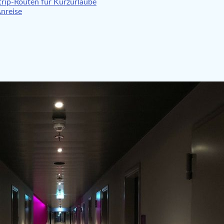
rip-Routen für Kurzurlaube
Anreise