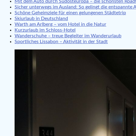
Mit dem Auto durch Südosteuropa – die schönsten Roadt
Sicher unterwegs im Ausland: So gelingt die entspannte 
Schöne Geheimziele für einen gelungenen Städtetrip
Skiurlaub in Deutschland
Warth am Arlberg – vom Hotel in die Natur
Kurzurlaub im Schloss-Hotel
Wanderschuhe – treue Begleiter im Wanderurlaub
Sportliches Lissabon – Aktivität in der Stadt