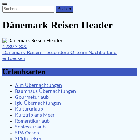
Search
Search
for:
Dänemark Reisen Header
Full
1280 × 800
Beitragsnavigation
size
Dänemark-Reisen – besondere Orte im Nachbarland
entdecken
Urlaubsarten
Alm Übernachtungen
Baumhaus Übernachtungen
Gourmeturlaub
Iglu Übernachtungen
Kultururlaub
Kurztrip ans Meer
Romantikurlaub
Schlossurlaub
SPA Oasen
Städtereisen