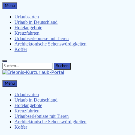
Skip
Menu
to
content
Urlaubsarten
Urlaub in Deutschland
Hotelangebote
Kreuzfahrten
Urlaubserlebnisse mit Tieren
Architektonische Sehenswürdigkeiten
Koffer
Search
Search
for:
Erlebnis-Kurzurlaub-Portal
Menu
Urlaubsangebote, Erlebnisse & mehr
Urlaubsarten
Urlaub in Deutschland
Hotelangebote
Kreuzfahrten
Urlaubserlebnisse mit Tieren
Architektonische Sehenswürdigkeiten
Koffer