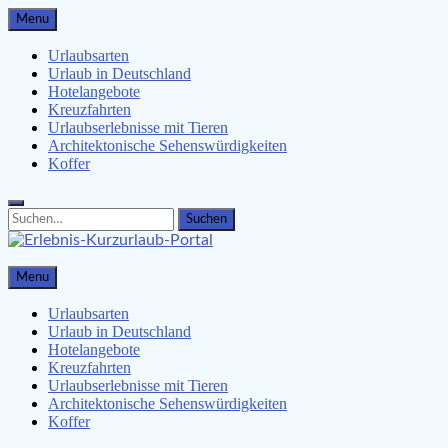
Skip
Menu
to
content
Urlaubsarten
Urlaub in Deutschland
Hotelangebote
Kreuzfahrten
Urlaubserlebnisse mit Tieren
Architektonische Sehenswürdigkeiten
Koffer
Search
Search
for:
Erlebnis-Kurzurlaub-Portal
Menu
Urlaubsangebote, Erlebnisse & mehr
Urlaubsarten
Urlaub in Deutschland
Hotelangebote
Kreuzfahrten
Urlaubserlebnisse mit Tieren
Architektonische Sehenswürdigkeiten
Koffer