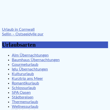
Beitragsnavigation
Urlaub in Cornwall
Sellin – Ostseeidylle pur
Urlaubsarten
Alm Übernachtungen
Baumhaus Übernachtungen
Gourmeturlaub
Iglu Übernachtungen
Kultururlaub
Kurztrip ans Meer
Romantikurlaub
Schlossurlaub
SPA Oasen
Städtereisen
Thermenurlaub
Wellnessurlaub