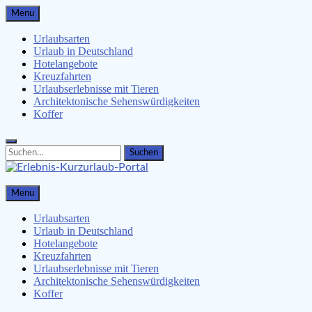
Skip
Menu
to
content
Urlaubsarten
Urlaub in Deutschland
Hotelangebote
Kreuzfahrten
Urlaubserlebnisse mit Tieren
Architektonische Sehenswürdigkeiten
Koffer
Search
Search
for:
Erlebnis-Kurzurlaub-Portal
Menu
Urlaubsangebote, Erlebnisse & mehr
Urlaubsarten
Urlaub in Deutschland
Hotelangebote
Kreuzfahrten
Urlaubserlebnisse mit Tieren
Architektonische Sehenswürdigkeiten
Koffer