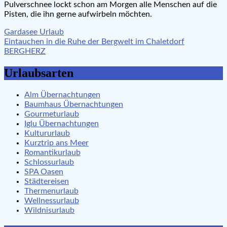
Pulverschnee lockt schon am Morgen alle Menschen auf die
Pisten, die ihn gerne aufwirbeln möchten.
Beitragsnavigation
Gardasee Urlaub
Eintauchen in die Ruhe der Bergwelt im Chaletdorf
BERGHERZ
Urlaubsarten
Alm Übernachtungen
Baumhaus Übernachtungen
Gourmeturlaub
Iglu Übernachtungen
Kultururlaub
Kurztrip ans Meer
Romantikurlaub
Schlossurlaub
SPA Oasen
Städtereisen
Thermenurlaub
Wellnessurlaub
Wildnisurlaub