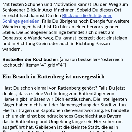
Mit festen Schuhen und Motivation kannst Du den Weg zum
Schlögener Blick in Angriff nehmen. Sobald Du diesen Ort
erreicht hast, kannst Du den
Blick auf die Schlögener
Schlinge genießen
. Falls Du übrigens noch Energie für weitere
Wanderungen hast, bist Du hier an einer hervorragenden
Stelle. Die Schlögener Schlinge befindet sich direkt am
Donausteig-Wanderweg. Du kannst jederzeit dort einsteigen
und in Richtung Grein oder auch in Richtung Passau
wandern.
Bestseller der Kochbücher:
[amazon bestseller=“österreich
kochbuch“ items=“4″ grid=“4″]
Ein Besuch in Rattenberg ist unvergesslich
Hast Du schon einmal von Rattenberg gehört? Falls Du jetzt
denkst, dass es eine Verbindung zum Rattenfänger von
Hameln gibt, müssen wir Dich enttäuschen. Die intelligenten
Nager haben nichts mit der Namensgebung der Stadt zu tun.
Hierfür tragen die Rapotonen die Verantwortung. Es handelte
sich um ein einst beeindruckendes Geschlecht aus Bayern,
das in Rattenberg und Umgebung lange sein Herrschertum
ausgeführt hat. Geblieben ist die kleinste Stadt, die es in