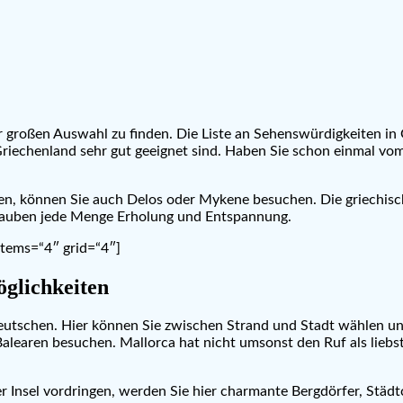
r großen Auswahl zu finden. Die Liste an Sehenswürdigkeiten in
in Griechenland sehr gut geeignet sind. Haben Sie schon einmal
en, können Sie auch Delos oder Mykene besuchen. Die griechische
rlauben jede Menge Erholung und Entspannung.
items=“4″ grid=“4″]
öglichkeiten
 Deutschen. Hier können Sie zwischen Strand und Stadt wählen u
 Balearen besuchen. Mallorca hat nicht umsonst den Ruf als liebs
der Insel vordringen, werden Sie hier charmante Bergdörfer, Stä