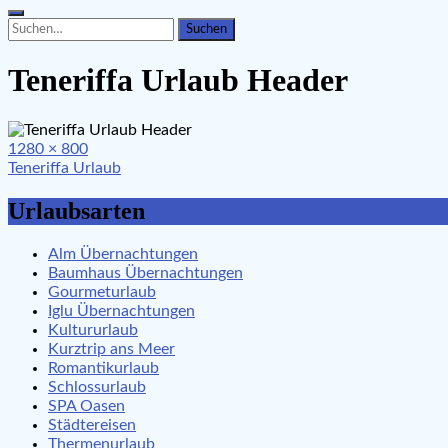
Search
Search
for:
Teneriffa Urlaub Header
Full
1280 × 800
Beitragsnavigation
size
Teneriffa Urlaub
Urlaubsarten
Alm Übernachtungen
Baumhaus Übernachtungen
Gourmeturlaub
Iglu Übernachtungen
Kultururlaub
Kurztrip ans Meer
Romantikurlaub
Schlossurlaub
SPA Oasen
Städtereisen
Thermenurlaub