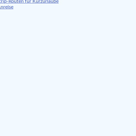
rip-Routen für Kurzurlaube
Anreise