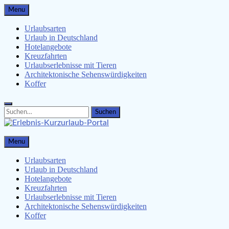
Skip
Menu
to
content
Urlaubsarten
Urlaub in Deutschland
Hotelangebote
Kreuzfahrten
Urlaubserlebnisse mit Tieren
Architektonische Sehenswürdigkeiten
Koffer
Search
Search
for:
Erlebnis-Kurzurlaub-Portal
Menu
Urlaubsangebote, Erlebnisse & mehr
Urlaubsarten
Urlaub in Deutschland
Hotelangebote
Kreuzfahrten
Urlaubserlebnisse mit Tieren
Architektonische Sehenswürdigkeiten
Koffer