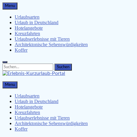
Skip
Menu
to
content
Urlaubsarten
Urlaub in Deutschland
Hotelangebote
Kreuzfahrten
Urlaubserlebnisse mit Tieren
Architektonische Sehenswürdigkeiten
Koffer
Search
Search
for:
Erlebnis-Kurzurlaub-Portal
Menu
Urlaubsangebote, Erlebnisse & mehr
Urlaubsarten
Urlaub in Deutschland
Hotelangebote
Kreuzfahrten
Urlaubserlebnisse mit Tieren
Architektonische Sehenswürdigkeiten
Koffer