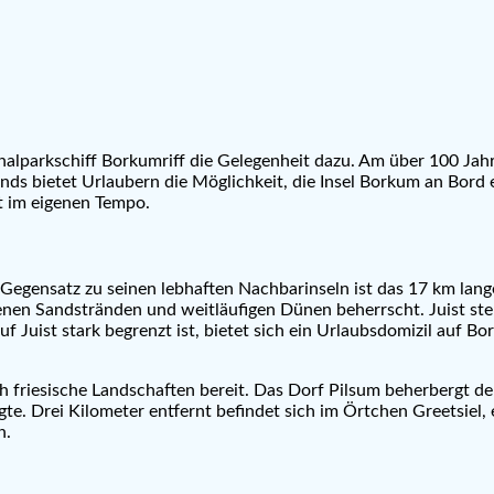
lparkschiff Borkumriff die Gelegenheit dazu. Am über 100 Jahr
ds bietet Urlaubern die Möglichkeit, die Insel Borkum an Bord 
t im eigenen Tempo.
m Gegensatz zu seinen lebhaften Nachbarinseln ist das 17 km lang
nen Sandstränden und weitläufigen Dünen beherrscht. Juist ste
 Juist stark begrenzt ist, bietet sich ein Urlaubsdomizil auf Bo
sch friesische Landschaften bereit. Das Dorf Pilsum beherbergt 
te. Drei Kilometer entfernt befindet sich im Örtchen Greetsiel,
n.