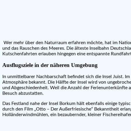
Wer mehr über den Naturraum erfahren möchte, hat im Nationa
und das Rauschen des Meeres. Die älteste Inselbahn Deutschlan
Kutschenfahrten erlauben hingegen eine entspannte Rundfahr
Ausflugsziele in der näheren Umgebung
In unmittelbarer Nachbarschaft befindet sich die Insel Juist. I
Atmosphäre bekannt. Die Hälfte der Insel wird von ungebroche
und Abgeschiedenheit. Weil die Anzahl der Ferienunterkünfte auf
Besuch abzustatten.
Das Festland nahe der Insel Borkum hält ebenfalls einige typi
durch den Film „Otto – Der Außerfriesische“ Bekanntheit erlang
Holländerwindmühlen, ein bezaubernder, kleiner Fischereihafe