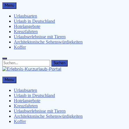
Skip
Menu
to
content
Urlaubsarten
Urlaub in Deutschland
Hotelangebote
Kreuzfahrten
Urlaubserlebnisse mit Tieren
Architektonische Sehenswürdigkeiten
Koffer
Search
Search
for:
Erlebnis-Kurzurlaub-Portal
Menu
Urlaubsangebote, Erlebnisse & mehr
Urlaubsarten
Urlaub in Deutschland
Hotelangebote
Kreuzfahrten
Urlaubserlebnisse mit Tieren
Architektonische Sehenswürdigkeiten
Koffer