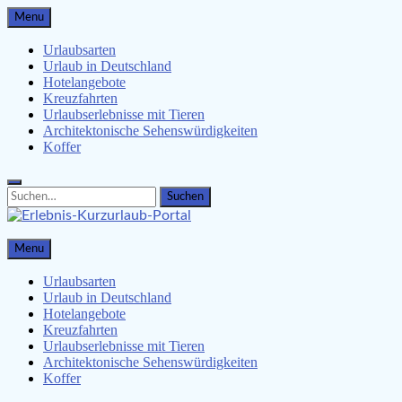
Skip
Menu
to
content
Urlaubsarten
Urlaub in Deutschland
Hotelangebote
Kreuzfahrten
Urlaubserlebnisse mit Tieren
Architektonische Sehenswürdigkeiten
Koffer
Search
Search
for:
Erlebnis-Kurzurlaub-Portal
Menu
Urlaubsangebote, Erlebnisse & mehr
Urlaubsarten
Urlaub in Deutschland
Hotelangebote
Kreuzfahrten
Urlaubserlebnisse mit Tieren
Architektonische Sehenswürdigkeiten
Koffer